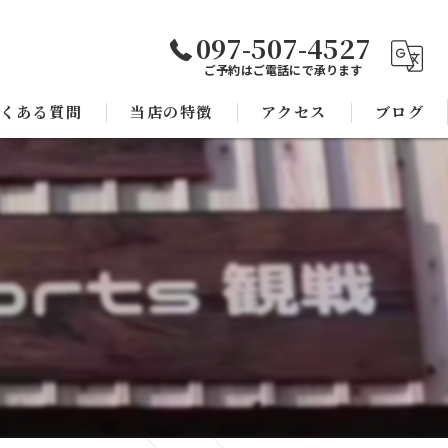
097-507-4527
ご予約はご電話にで承ります
くある質問
当店の特徴
アクセス
ブログ
焼き鳥
コラム
宴会
子連れ
スポーツ観戦
モツ鍋