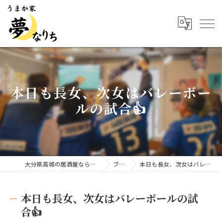
本日も長女、次女はバレーボー
ルの試合👍
大分県高城の居酒屋ならうまか家 夢なりち
ブログ
本日も長女、次女はバレーボールの試合👍
本日も長女、次女はバレーボールの試
合👍