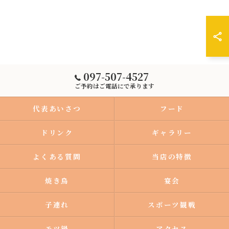
097-507-4527
ご予約はご電話にで承ります
代表あいさつ
フード
ドリンク
ギャラリー
よくある質問
当店の特徴
焼き鳥
宴会
子連れ
スポーツ観戦
モツ鍋
アクセス