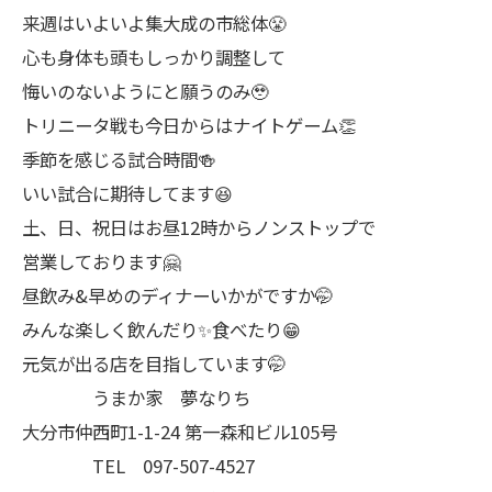
来週はいよいよ集大成の市総体😤
心も身体も頭もしっかり調整して
悔いのないようにと願うのみ🥹
トリニータ戦も今日からはナイトゲーム👏
季節を感じる試合時間🍻
いい試合に期待してます😆
土、日、祝日はお昼12時からノンストップで
営業しております🤗
昼飲み&早めのディナーいかがですか🤭
みんな楽しく飲んだり✨食べたり😁
元気が出る店を目指しています🤭
うまか家 夢なりち
大分市仲西町1-1-24 第一森和ビル105号
TEL 097-507-4527