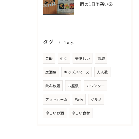
雨の1日☔寒い😫
タグ
Tags
ご飯
近く
美味しい
高城
居酒屋
キッズスペース
大人数
飲み放題
お座敷
カウンター
アットホーム
Wi-Fi
グルメ
珍しいお酒
珍しい食材