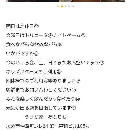
明日は定休日🥹
金曜日はトリニータ⚽ナイトゲーム👏
食べながら😋飲みながら🍻
いかがですか😉
今のところ金、土、日とまだお席空いてます🥹
キッズスペースのご利用🤩
団体様でのご利用🤗等ありましたら
店舗までお問い合わせください😆
みんな楽しく飲んだり✨食べたり😁
元気が出る店を目指しています🤭
うまか家 夢なりち
大分市仲西町1-1-24 第一森和ビル105号