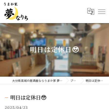
明日は定休日🥹
大分県高城の居酒屋ならうまか家 夢なりち
ブログ
明日は定休日🥹
明日は定休日🥹
2025/04/23