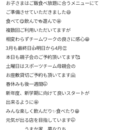
お子さまはご飯食べ放題に合うメニューにて
ご準備させていただきました😆
食べて😋飲んで🍻遊んで🤩
複数回ご利用いただいてますが
相変わらずチームワークの良さに感心😁
3月も最終日👍明日から4月👏
本日も親子会のご予約頂いてます🥰
土曜日はスポーツチーム母親会の
お座敷貸切ご予約も頂いてます🤗
春休みも後一週間🤭
新年度、新学期に向けて良いスタートが
出来るように🤩
みんな楽しく飲んだり✨食べたり😁
元気が出る店を目指しています🤭
うまか家 夢なりち