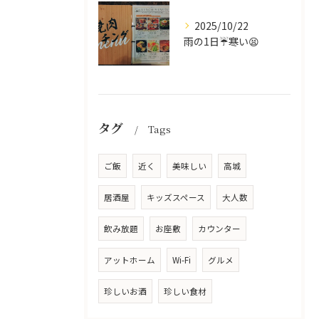
2025/10/22
雨の1日☔寒い😫
タグ
Tags
ご飯
近く
美味しい
高城
居酒屋
キッズスペース
大人数
飲み放題
お座敷
カウンター
アットホーム
Wi-Fi
グルメ
珍しいお酒
珍しい食材