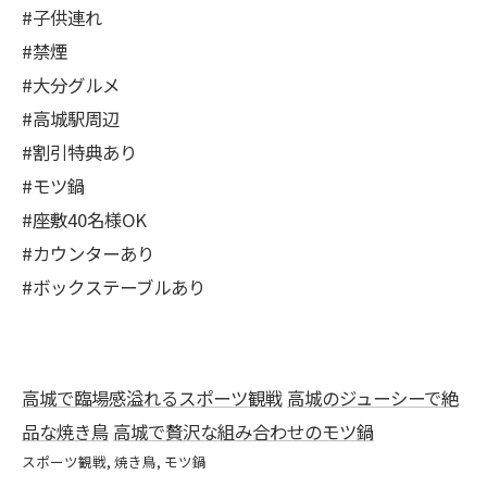
#子供連れ
#禁煙
#大分グルメ
#高城駅周辺
#割引特典あり
#モツ鍋
#座敷40名様OK
#カウンターあり
#ボックステーブルあり
高城で臨場感溢れるスポーツ観戦
高城のジューシーで絶
品な焼き鳥
高城で贅沢な組み合わせのモツ鍋
スポーツ観戦
焼き鳥
モツ鍋