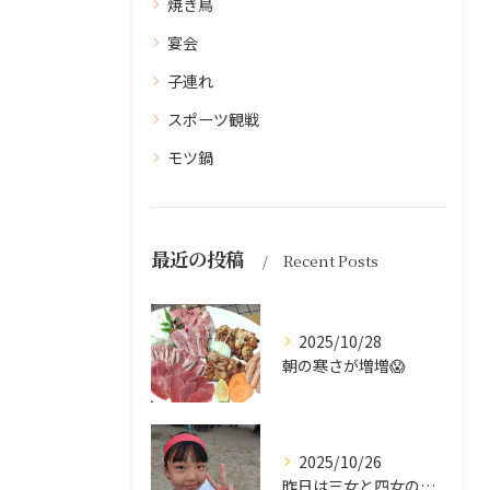
焼き鳥
宴会
子連れ
スポーツ観戦
モツ鍋
最近の投稿
Recent Posts
2025/10/28
朝の寒さが増増😱
2025/10/26
昨日は三女と四女の運動会🥰