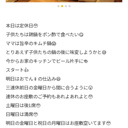
本日は定休日🥹
子供たちは鶏鍋をポン酢で食べたい😋
ママは旨辛のキムチ鍋😱
とりあえず子供たちの鍋の後に味変しようかと😅
今からお家のキッチンでビール片手に🍻
スタート👍
明日はおでん🍢の仕込み😆
三連休前日の金曜日から間に合うように😤
連休のお座敷のご予約もあれよあれよと🥹
土曜日は後1席🥹
日曜日は満席🥹
明日の金曜日と祝日の月曜日はお座敷空いてます🥹