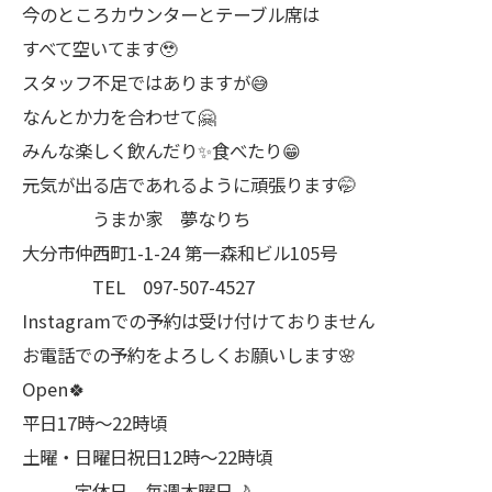
今のところカウンターとテーブル席は
すべて空いてます🥹
スタッフ不足ではありますが😅
なんとか力を合わせて🤗
みんな楽しく飲んだり✨食べたり😁
元気が出る店であれるように頑張ります🤭
うまか家 夢なりち
大分市仲西町1-1-24 第一森和ビル105号
TEL 097-507-4527
Instagramでの予約は受け付けておりません
お電話での予約をよろしくお願いします🌸
Open🍀
平日17時～22時頃
土曜・日曜日祝日12時〜22時頃
定休日 毎週木曜日🌙