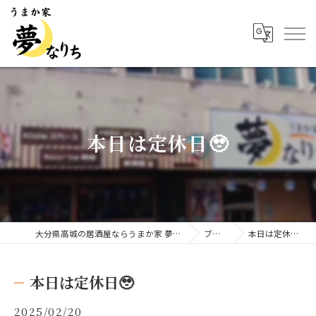
本日は定休日🥹
大分県高城の居酒屋ならうまか家 夢なりち
ブログ
本日は定休日🥹
本日は定休日🥹
2025/02/20