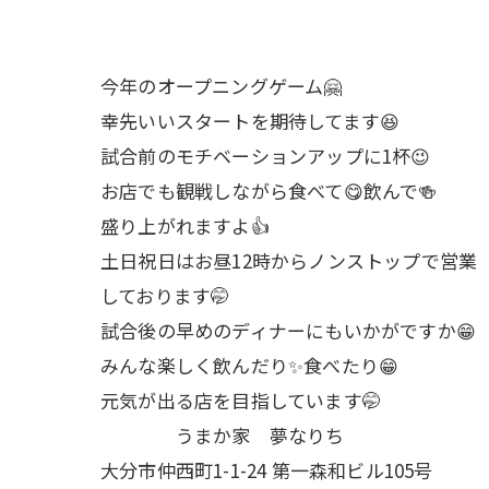
今年のオープニングゲーム🤗
幸先いいスタートを期待してます😆
試合前のモチベーションアップに1杯😉
お店でも観戦しながら食べて😋飲んで🍻
盛り上がれますよ👍
土日祝日はお昼12時からノンストップで営業
しております🤭
試合後の早めのディナーにもいかがですか😁
みんな楽しく飲んだり✨食べたり😁
元気が出る店を目指しています🤭
うまか家 夢なりち
大分市仲西町1-1-24 第一森和ビル105号