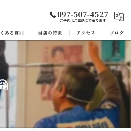
097-507-4527
ご予約はご電話にで承ります
くある質問
当店の特徴
アクセス
ブログ
焼き鳥
コラム
宴会

子連れ
スポーツ観戦
モツ鍋