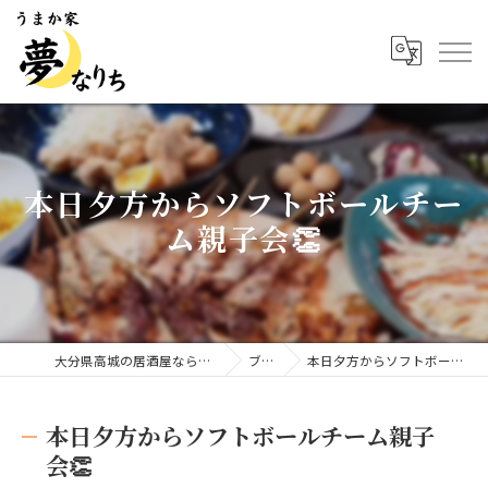
本日夕方からソフトボールチー
ム親子会👏
大分県高城の居酒屋ならうまか家 夢なりち
ブログ
本日夕方からソフトボールチーム親子会👏
本日夕方からソフトボールチーム親子
会👏