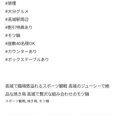
#禁煙
#大分グルメ
#高城駅周辺
#割引特典あり
#モツ鍋
#座敷40名様OK
#カウンターあり
#ボックステーブルあり
高城で臨場感溢れるスポーツ観戦
高城のジューシーで絶
品な焼き鳥
高城で贅沢な組み合わせのモツ鍋
スポーツ観戦
焼き鳥
モツ鍋