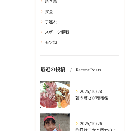
焼き鳥
宴会
子連れ
スポーツ観戦
モツ鍋
最近の投稿
Recent Posts
2025/10/28
朝の寒さが増増😱
2025/10/26
昨日は三女と四女の運動会🥰