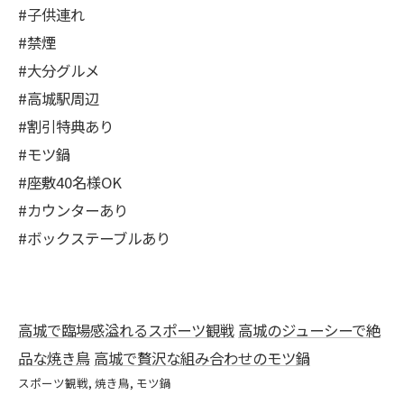
#子供連れ
#禁煙
#大分グルメ
#高城駅周辺
#割引特典あり
#モツ鍋
#座敷40名様OK
#カウンターあり
#ボックステーブルあり
高城で臨場感溢れるスポーツ観戦
高城のジューシーで絶
品な焼き鳥
高城で贅沢な組み合わせのモツ鍋
スポーツ観戦
焼き鳥
モツ鍋