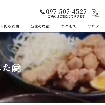
097-507-4527
ご予約はご電話にで承ります
くある質問
当店の特徴
アクセス
ブログ
焼き鳥
コラム
宴会
た🤗
子連れ
スポーツ観戦
モツ鍋