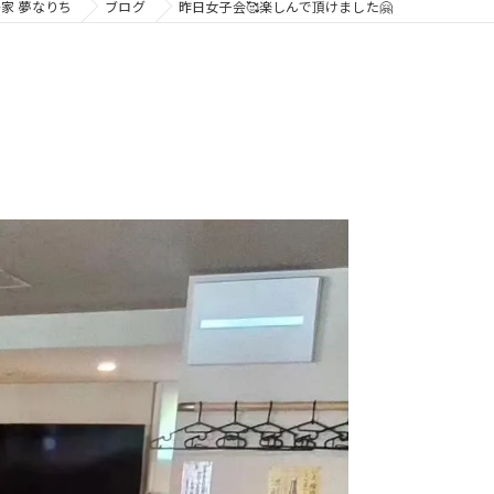
家 夢なりち
ブログ
昨日女子会🥰楽しんで頂けました🤗