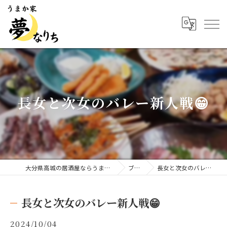
長女と次女のバレー新人戦😁
大分県高城の居酒屋ならうまか家 夢なりち
ブログ
長女と次女のバレー新人戦😁
長女と次女のバレー新人戦😁
2024/10/04