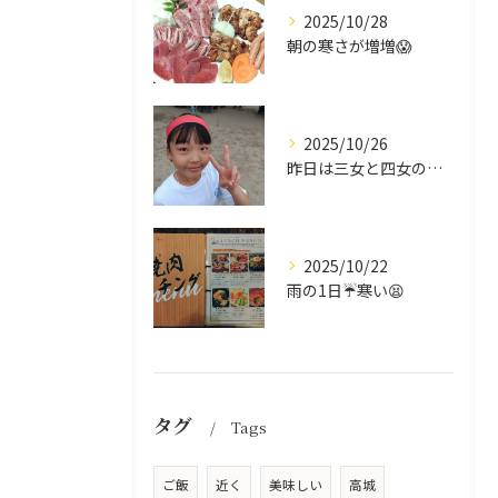
2025/10/28
朝の寒さが増増😱
2025/10/26
昨日は三女と四女の運動会🥰
2025/10/22
雨の1日☔寒い😫
タグ
Tags
ご飯
近く
美味しい
高城