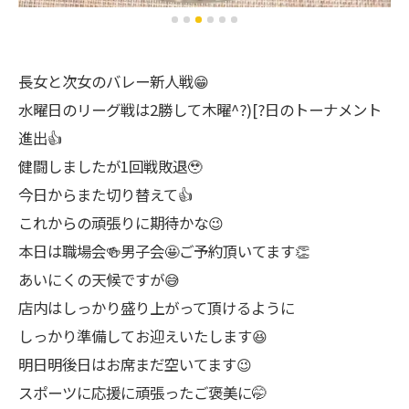
長女と次女のバレー新人戦😁
水曜日のリーグ戦は2勝して木曜^?)[?日のトーナメント
進出👍
健闘しましたが1回戦敗退🥹
今日からまた切り替えて👍
これからの頑張りに期待かな😉
本日は職場会🍻男子会🤩ご予約頂いてます👏
あいにくの天候ですが😅
店内はしっかり盛り上がって頂けるように
しっかり準備してお迎えいたします😆
明日明後日はお席まだ空いてます😉
スポーツに応援に頑張ったご褒美に🤭