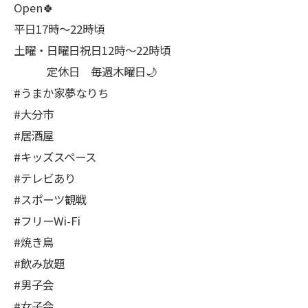
Open🍀
平日17時～22時頃
土曜・日曜日祝日12時〜22時頃
定休日 毎週木曜日🌙
#うまか家夢なりち
#大分市
#居酒屋
#キッズスペース
#テレビあり
#スポーツ観戦
#フリーWi-Fi
#焼き鳥
#飲み放題
#男子会
#女子会