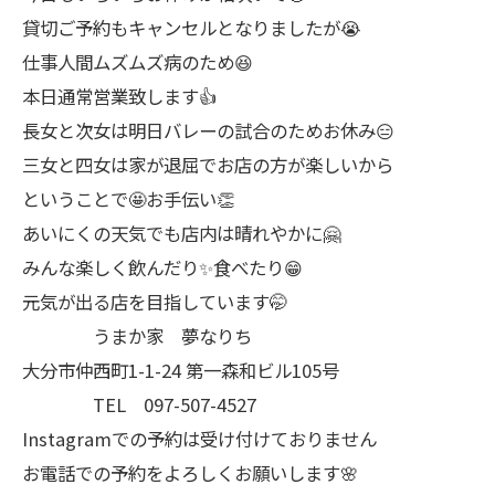
貸切ご予約もキャンセルとなりましたが😭
仕事人間ムズムズ病のため😆
本日通常営業致します👍
長女と次女は明日バレーの試合のためお休み😑
三女と四女は家が退屈でお店の方が楽しいから
ということで🤩お手伝い👏
あいにくの天気でも店内は晴れやかに🤗
みんな楽しく飲んだり✨食べたり😁
元気が出る店を目指しています🤭
うまか家 夢なりち
大分市仲西町1-1-24 第一森和ビル105号
TEL 097-507-4527
Instagramでの予約は受け付けておりません
お電話での予約をよろしくお願いします🌸