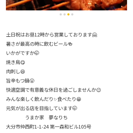
土日祝はお昼12時から営業しております🤗
暑さが最高の時に飲むビール🍻
いかがですか🤭
焼き鳥😋
肉刺し😆
旨辛もつ鍋😤
快適空調で有意義な休日を過ごしませんか😉
みんな楽しく飲んだり✨食べたり😁
元気が出る店を目指しています🤭
うまか家 夢なりち
大分市仲西町1-1-24 第一森和ビル105号