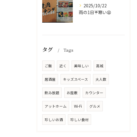
2025/10/22
雨の1日☔寒い😫
タグ
Tags
ご飯
近く
美味しい
高城
居酒屋
キッズスペース
大人数
飲み放題
お座敷
カウンター
アットホーム
Wi-Fi
グルメ
珍しいお酒
珍しい食材