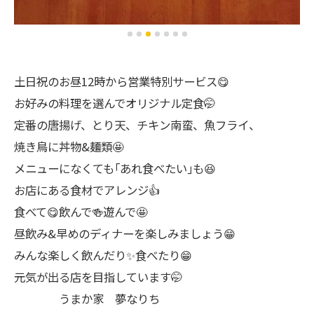
土日祝のお昼12時から営業特別サービス😋
お好みの料理を選んでオリジナル定食🤭
定番の唐揚げ、とり天、チキン南蛮、魚フライ、
焼き鳥に丼物&麺類🤩
メニューになくても｢あれ食べたい｣も😆
お店にある食材でアレンジ👍
食べて😋飲んで🍻遊んで🤩
昼飲み&早めのディナーを楽しみましょう😁
みんな楽しく飲んだり✨食べたり😁
元気が出る店を目指しています🤭
うまか家 夢なりち