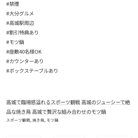
#禁煙
#大分グルメ
#高城駅周辺
#割引特典あり
#モツ鍋
#座敷40名様OK
#カウンターあり
#ボックステーブルあり
高城で臨場感溢れるスポーツ観戦
高城のジューシーで絶
品な焼き鳥
高城で贅沢な組み合わせのモツ鍋
スポーツ観戦
焼き鳥
モツ鍋