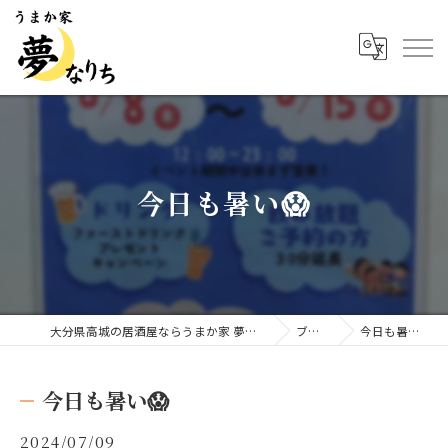
今日も暑い😱
大分県高城の居酒屋ならうまか家 夢なりち
ブログ
今日も暑い😱
今日も暑い😱
2024/07/09