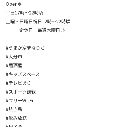
Open🍀
平日17時～22時頃
土曜・日曜日祝日12時〜22時頃
定休日 毎週木曜日🌙
#うまか家夢なりち
#大分市
#居酒屋
#キッズスペース
#テレビあり
#スポーツ観戦
#フリーWi-Fi
#焼き鳥
#飲み放題
#男子会