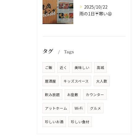
2025/10/22
雨の1日☔寒い😫
タグ
Tags
ご飯
近く
美味しい
高城
居酒屋
キッズスペース
大人数
飲み放題
お座敷
カウンター
アットホーム
Wi-Fi
グルメ
珍しいお酒
珍しい食材