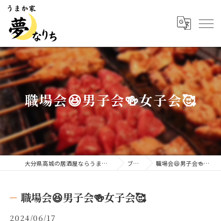
職場会😆男子会🍻女子会🥰
大分県高城の居酒屋ならうまか家 夢なりち
ブログ
職場会😆男子会🍻女子会🥰
職場会😆男子会🍻女子会🥰
2024/06/17