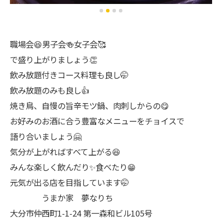
職場会😆男子会🍻女子会🥰
で盛り上がりましょう👏
飲み放題付きコース料理も良し🤭
飲み放題のみも良し👍
焼き鳥、自慢の旨辛モツ鍋、肉刺しからの😋
お好みのお酒に合う豊富なメニューをチョイスで
語り合いましょう🤗
気分が上がればすべて上がる😆
みんな楽しく飲んだり✨食べたり😁
元気が出る店を目指しています🤭
うまか家 夢なりち
大分市仲西町1-1-24 第一森和ビル105号