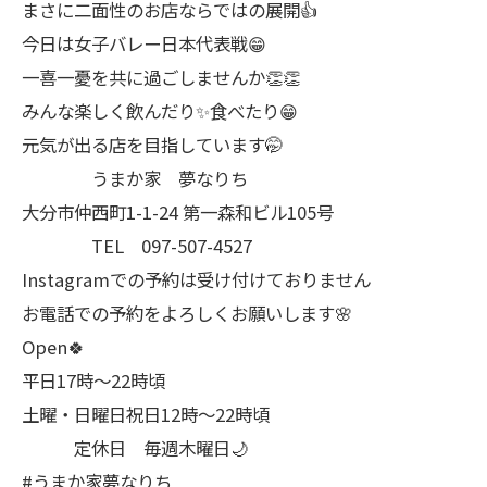
まさに二面性のお店ならではの展開👍
今日は女子バレー日本代表戦😁
一喜一憂を共に過ごしませんか👏👏
みんな楽しく飲んだり✨食べたり😁
元気が出る店を目指しています🤭
うまか家 夢なりち
大分市仲西町1-1-24 第一森和ビル105号
TEL 097-507-4527
Instagramでの予約は受け付けておりません
お電話での予約をよろしくお願いします🌸
Open🍀
平日17時～22時頃
土曜・日曜日祝日12時〜22時頃
定休日 毎週木曜日🌙
#うまか家夢なりち