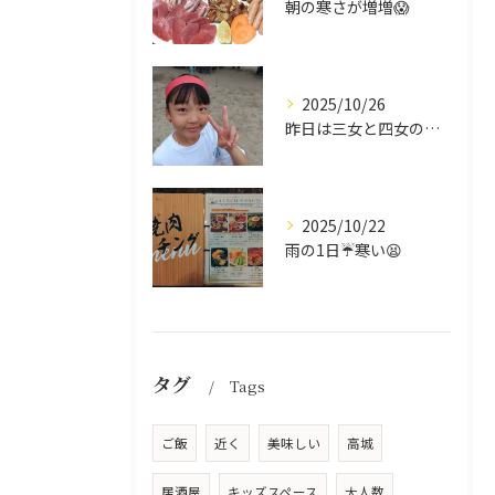
朝の寒さが増増😱
2025/10/26
昨日は三女と四女の運動会🥰
2025/10/22
雨の1日☔寒い😫
タグ
Tags
ご飯
近く
美味しい
高城
居酒屋
キッズスペース
大人数