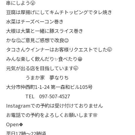
串にしよう😤
豆腐は厚揚げにしてキムチトッピングでタレ焼き
水菜はチーズベーコン巻き
大根は大葉と一緒に豚スライス巻き
かな🤔ご意見ご感想で改良😉
タコさんウインナーはお客様リクエストでした🤭
みんな楽しく飲んだり✨食べたり😁
元気が出る店を目指しています🤭
うまか家 夢なりち
大分市仲西町1-1-24 第一森和ビル105号
TEL 097-507-4527
Instagramでの予約は受け付けておりません
お電話での予約をよろしくお願いします🌸
Open🍀
平日17時～22時頃