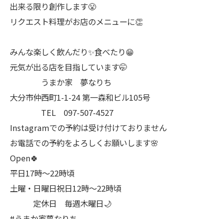
出来る限り創作します😤
リクエスト料理がお店のメニューに👏
みんな楽しく飲んだり✨食べたり😁
元気が出る店を目指しています🤭
うまか家 夢なりち
大分市仲西町1-1-24 第一森和ビル105号
TEL 097-507-4527
Instagramでの予約は受け付けておりません
お電話での予約をよろしくお願いします🌸
Open🍀
平日17時～22時頃
土曜・日曜日祝日12時〜22時頃
定休日 毎週木曜日🌙
#うまか家夢なりち