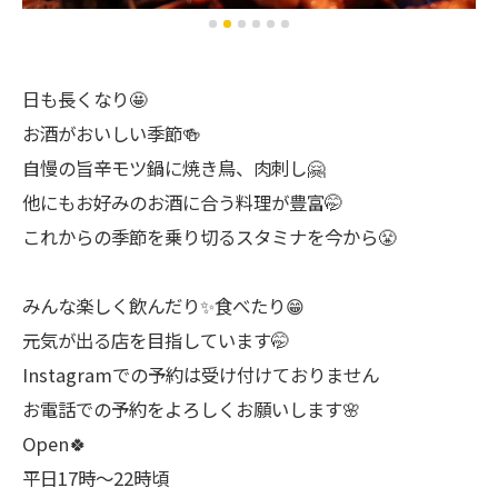
日も長くなり🤩
お酒がおいしい季節🍻
自慢の旨辛モツ鍋に焼き鳥、肉刺し🤗
他にもお好みのお酒に合う料理が豊富🤭
これからの季節を乗り切るスタミナを今から😤
みんな楽しく飲んだり✨食べたり😁
元気が出る店を目指しています🤭
Instagramでの予約は受け付けておりません
お電話での予約をよろしくお願いします🌸
Open🍀
平日17時～22時頃