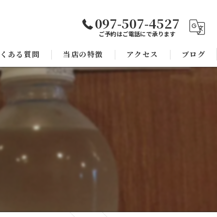
097-507-4527
ご予約はご電話にで承ります
くある質問
当店の特徴
アクセス
ブログ
焼き鳥
コラム
宴会
子連れ
スポーツ観戦
モツ鍋