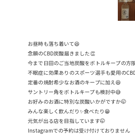
お昼時も落ち着いて😆
念願のCBD炭酸届きました👏
今まで日田のご当地炭酸をボトルキープの方限
不眠症に効果ありのスポーツ選手も愛用のCBD
定番の焼酎希少なお酒のキープに加え😆
サントリー角をボトルキープも検討中😅
お好みのお酒に特別な炭酸いかがですか🤭
みんな楽しく飲んだり✨食べたり😁
元気が出る店を目指しています🤭
Instagramでの予約は受け付けておりません