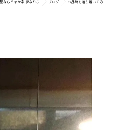
屋ならうまか家 夢なりち
ブログ
お昼時も落ち着いて😆