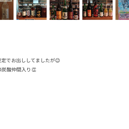
定でお出ししてましたが😉
炭酸仲間入り👏