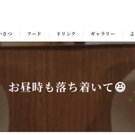
いさつ
フード
ドリンク
ギャラリー
よ
お昼時も落ち着いて😆