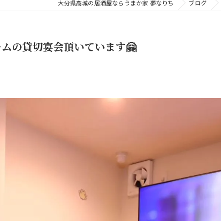
大分県高城の居酒屋ならうまか家 夢なりち
ブログ
ームの貸切宴会頂いています🤗