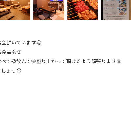
会頂いています🤗
食事会👏
て😋飲んで🤭盛り上がって頂けるよう頑張ります😤
しょう😆