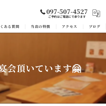
097-507-4527
ご予約はご電話にで承ります
くある質問
当店の特徴
アクセス
ブログ
焼き鳥
コラム
宴会
宴会頂いています🤗
子連れ
スポーツ観戦
モツ鍋