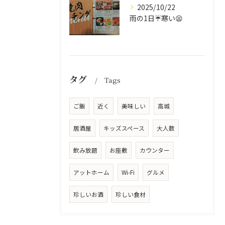
2025/10/22
雨の1日☔寒い😫
タグ
Tags
ご飯
近く
美味しい
高城
居酒屋
キッズスペース
大人数
飲み放題
お座敷
カウンター
アットホーム
Wi-Fi
グルメ
珍しいお酒
珍しい食材