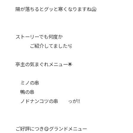
陽が落ちるとグッと寒くなりますね🥶
ストーリーでも何度か
ご紹介してました🫧
亭主の気まぐれメニュー🌟
ミノの串
鴨の串
ノドナンコツの串 っが‼️
ご好評につき😋グランドメニュー