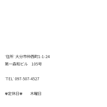
ᐝ住所ᐝ 大分市仲西町1-1-24
第一森和ビル 105号
ᐝTELᐝ 097-507-4527
✾定休日✾ 木曜日