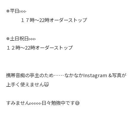
✵平日▹▹▹
１７時〜22時オーダーストップ
✵土日祝日▹▹▹
１２時〜22時オーダーストップ
携帯音痴の亭主のため……なかなかInstagram &写真が
上手く使えません🙀
すみません▹▹▹▹▹日々勉強中です😅