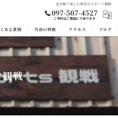
生中継で楽しむ熱狂のスポーツ観戦
097-507-4527
ご予約はご電話にで承ります
くある質問
当店の特徴
アクセス
ブログ
焼き鳥
コラム
宴会
ツ観戦
子連れ
スポーツ観戦
モツ鍋