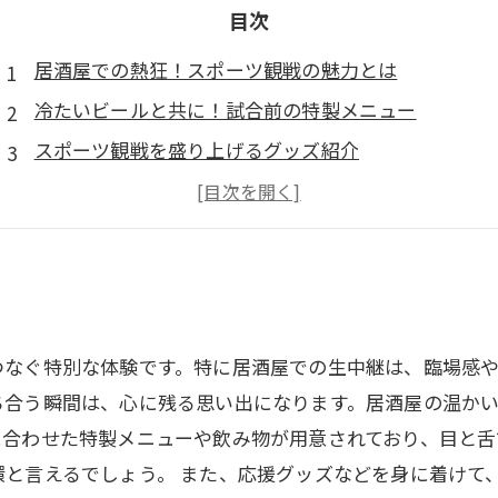
目次
居酒屋での熱狂！スポーツ観戦の魅力とは
冷たいビールと共に！試合前の特製メニュー
スポーツ観戦を盛り上げるグッズ紹介
心が一つに！生中継で味わう仲間との興奮
感動の瞬間を共有する、居酒屋での観戦体験
熱狂的スポーツ観戦がもたらす、居酒屋の魅力再発見
つなぐ特別な体験です。特に居酒屋での生中継は、臨場感
ち合う瞬間は、心に残る思い出になります。居酒屋の温か
に合わせた特製メニューや飲み物が用意されており、目と舌
と言えるでしょう。 また、応援グッズなどを身に着けて