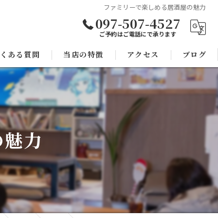
ファミリーで楽しめる居酒屋の魅力
097-507-4527
ご予約はご電話にで承ります
くある質問
当店の特徴
アクセス
ブログ
焼き鳥
コラム
宴会
の魅力
子連れ
スポーツ観戦
モツ鍋