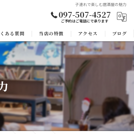
子連れで楽しむ居酒屋の魅力
097-507-4527
ご予約はご電話にで承ります
くある質問
当店の特徴
アクセス
ブログ
焼き鳥
コラム
宴会
力
子連れ
スポーツ観戦
モツ鍋