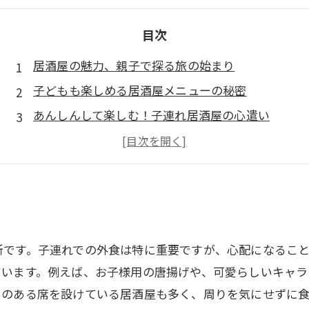
目次
居酒屋の魅力、親子で探る旅の始まり
子どもも楽しめる居酒屋メニューの秘密
あんしんして楽しむ！子連れ居酒屋の心遣い
家族みんなが笑顔に！居酒屋での特別な時間
思い出を育む居酒屋体験、心に残る瞬間
子連れでも大丈夫！最新の居酒屋トレンド
居酒屋で叶える、家族の絆を深めるひととき
所です。子連れでの外食は特に重要ですが、心配になるこ
ています。例えば、お子様用の唐揚げや、可愛らしいキャラ
りのある席を設けている居酒屋も多く、周りを気にせずに食