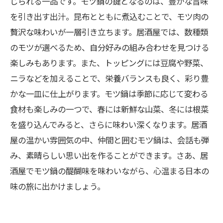
じられる一品です。モツ鍋の鍵となるのは、豊かな旨味
モツ鍋を囲んだ思い出：居酒屋での楽しいひと
を引き出す出汁。昆布とともに煮込むことで、モツ肉の
とき
贅沢な味わいが一層引き立ちます。居酒屋では、数種類
今夜はモツ鍋で決まり！居酒屋での特別な体験
のモツが選べるため、自分好みの組み合わせを見つける
をシェアしよう
楽しみもあります。また、トッピングには豆腐や野菜、
ニラなどを加えることで、栄養バランスも良く、彩り豊
かな一皿に仕上がります。モツ鍋は季節に応じて変わる
食材も楽しみの一つで、春には新鮮な山菜、冬には根菜
を盛り込んでみると、さらに味わい深くなります。居酒
屋の温かい雰囲気の中、仲間と囲むモツ鍋は、会話も弾
み、素晴らしい思い出を作ることができます。さあ、居
酒屋でモツ鍋の醍醐味を味わいながら、心温まる日本の
味の旅に出かけましょう。