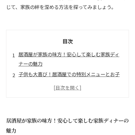
じて、家族の絆を深める方法を探ってみましょう。
目次
居酒屋が家族の味方！安心して楽しむ家族ディ
ナーの魅力
子供も大喜び！居酒屋での特別メニューとお子
様プラン
アットホームな雰囲気で、リラックスして過ご
すひととき
アレルギー対応！お子様連れでも安心して食べ
居酒屋が家族の味方！安心して楽しむ家族ディナーの
られる居酒屋
魅力
親子の絆を深める！居酒屋での楽しい食事の時