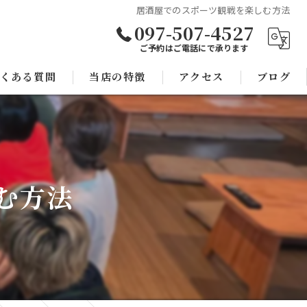
居酒屋でのスポーツ観戦を楽しむ方法
097-507-4527
ご予約はご電話にで承ります
くある質問
当店の特徴
アクセス
ブログ
焼き鳥
コラム
宴会
む方法
子連れ
スポーツ観戦
モツ鍋