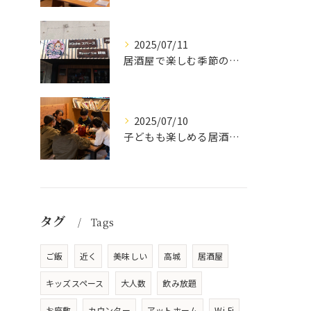
2025/07/11
居酒屋で楽しむ季節の味覚と生中継スポーツ観戦
2025/07/10
子どもも楽しめる居酒屋の魅力
タグ
Tags
ご飯
近く
美味しい
高城
居酒屋
キッズスペース
大人数
飲み放題
お座敷
カウンター
アットホーム
Wi-Fi