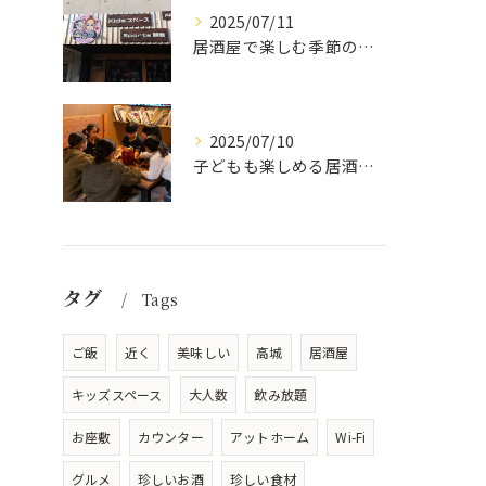
2025/07/11
居酒屋で楽しむ季節の味覚と生中継スポーツ観戦
2025/07/10
子どもも楽しめる居酒屋の魅力
タグ
Tags
ご飯
近く
美味しい
高城
居酒屋
キッズスペース
大人数
飲み放題
お座敷
カウンター
アットホーム
Wi-Fi
グルメ
珍しいお酒
珍しい食材