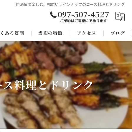
居酒屋で楽しむ、幅広いラインナップのコース料理とドリンク
097-507-4527
ご予約はご電話にで承ります
くある質問
当店の特徴
アクセス
ブログ
焼き鳥
コラム
宴会
ース料理とドリンク
子連れ
スポーツ観戦
モツ鍋