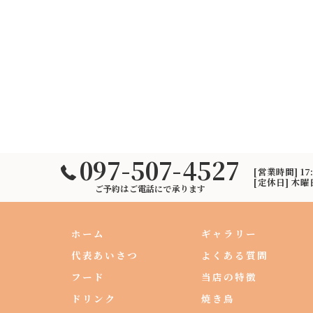
097-507-4527
[営業時間] 17
[定休日] 木
ご予約はご電話にで承ります
ホーム
ギャラリー
代表あいさつ
よくある質問
フード
当店の特徴
ドリンク
焼き鳥