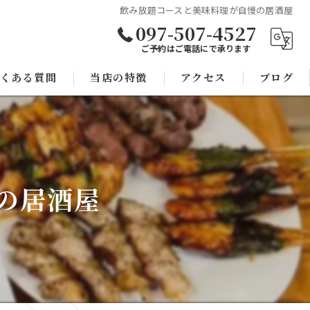
飲み放題コースと美味料理が自慢の居酒屋
097-507-4527
ご予約はご電話にで承ります
くある質問
当店の特徴
アクセス
ブログ
焼き鳥
コラム
宴会
の居酒屋
子連れ
スポーツ観戦
モツ鍋