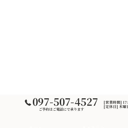
097-507-4527
[営業時間] 17
[定休日] 木
ご予約はご電話にで承ります
ホーム
ギャラリー