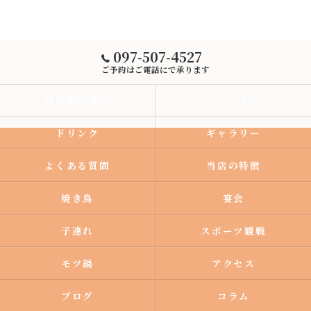
097-507-4527
ご予約はご電話にで承ります
代表あいさつ
フード
ドリンク
ギャラリー
よくある質問
当店の特徴
焼き鳥
宴会
子連れ
スポーツ観戦
モツ鍋
アクセス
ブログ
コラム