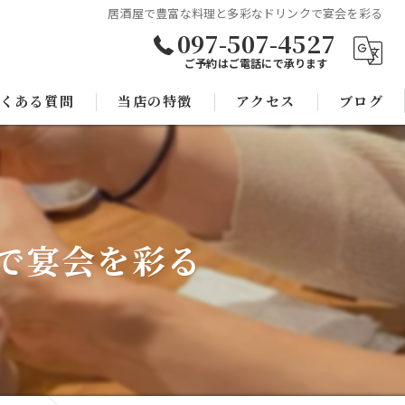
居酒屋で豊富な料理と多彩なドリンクで宴会を彩る
097-507-4527
ご予約はご電話にで承ります
くある質問
当店の特徴
アクセス
ブログ
焼き鳥
コラム
宴会
で宴会を彩る
子連れ
スポーツ観戦
モツ鍋