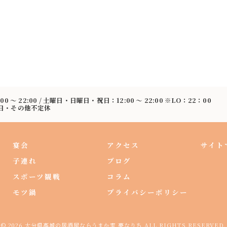
:00 〜 22:00 / 土曜日・日曜日・祝日：12:00 〜 22:00 ※LO：22：00
曜日・その他不定休
宴会
アクセス
サイト
子連れ
ブログ
スポーツ観戦
コラム
モツ鍋
プライバシーポリシー
© 2026 大分県高城の居酒屋ならうまか家 夢なりち ALL RIGHTS RESERVED.