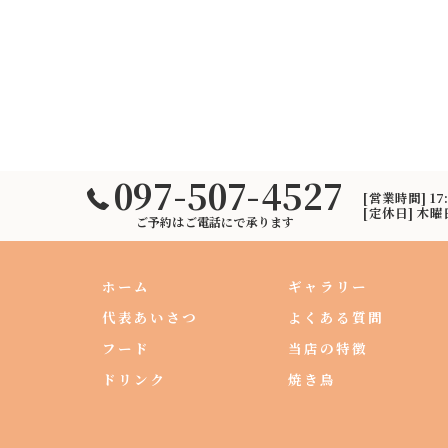
097-507-4527
[営業時間] 17
[定休日] 木
ご予約はご電話にで承ります
ホーム
ギャラリー
代表あいさつ
よくある質問
フード
当店の特徴
ドリンク
焼き鳥