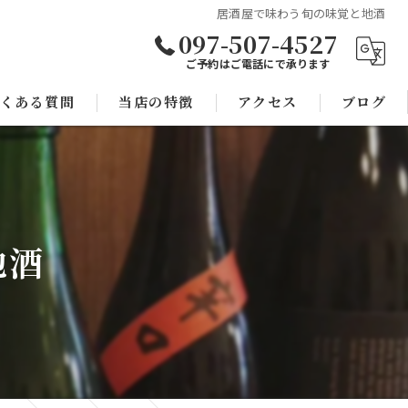
居酒屋で味わう旬の味覚と地酒
097-507-4527
ご予約はご電話にで承ります
くある質問
当店の特徴
アクセス
ブログ
焼き鳥
コラム
宴会
地酒
子連れ
スポーツ観戦
モツ鍋