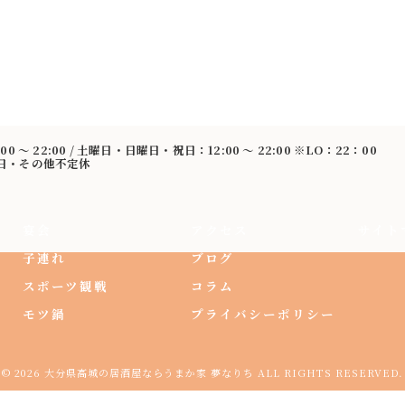
:00 〜 22:00 / 土曜日・日曜日・祝日：12:00 〜 22:00 ※LO：22：00
曜日・その他不定休
宴会
アクセス
サイト
子連れ
ブログ
スポーツ観戦
コラム
モツ鍋
プライバシーポリシー
© 2026 大分県高城の居酒屋ならうまか家 夢なりち ALL RIGHTS RESERVED.