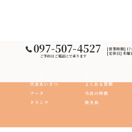
097-507-4527
[営業時間] 17
[定休日] 木
ご予約はご電話にで承ります
ホーム
ギャラリー
代表あいさつ
よくある質問
フード
当店の特徴
ドリンク
焼き鳥