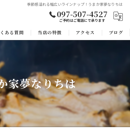
季節感溢れる幅広いラインナップ！うまか家夢なりちは
097-507-4527
ご予約はご電話にで承ります
くある質問
当店の特徴
アクセス
ブログ
焼き鳥
コラム
宴会
か家夢なりちは
子連れ
スポーツ観戦
モツ鍋