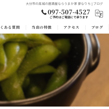
大分市の高城の居酒屋ならうまか家 夢なりち | ブログ
097-507-4527
ご予約はご電話にで承ります
くある質問
当店の特徴
アクセス
ブログ
焼き鳥
コラム
宴会
子連れ
スポーツ観戦
モツ鍋