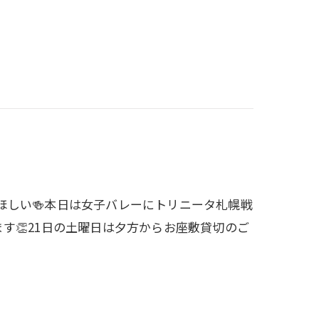
ほしい🍻本日は女子バレーにトリニータ札幌戦
す👏21日の土曜日は夕方からお座敷貸切のご