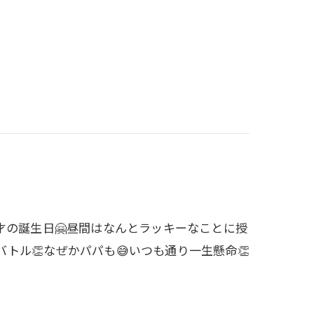
1才の誕生日🤗昼間はなんとラッキーなことに授
トル👏なぜかパパも😅いつも通り一生懸命👏