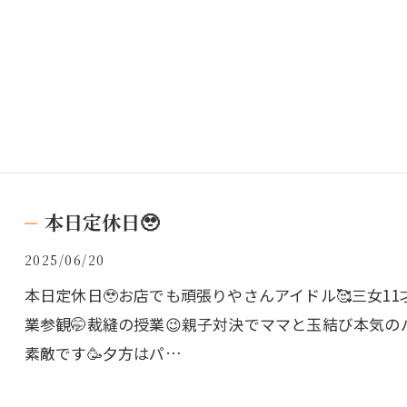
本日定休日🥹
2025/06/20
本日定休日🥹お店でも頑張りやさんアイドル🥰三女1
業参観🤭裁縫の授業😉親子対決でママと玉結び本気のバ
素敵です🥳夕方はパ…